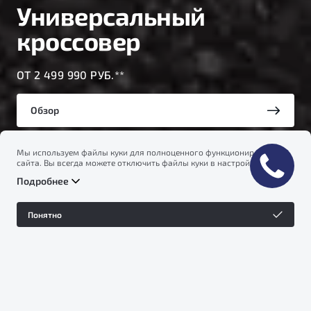
Универсальный
кроссовер
ОТ 2 499 990 РУБ.**
Обзор
Мы используем файлы куки для полноценного функционирования
Тест-драйв
сайта. Вы всегда можете отключить файлы куки в настройках
вашего браузера. Продолжая использовать сайт, вы соглашаетесь
Подробнее
на сбор и использование файлов куки, и подтверждаете
ознакомление с информацией по сбору, использованию и
возможной блокировке файлов куки в
Политике
Понятно
конфиденциальности
.