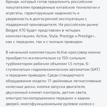
бренда, который готов предложить российским
ПОДДЕРЖКА
Автокредит
О дилерском центре
покупателям проверенные китайские технологии и
агрегаты, гарантирующие надежность и
Трейд-ин
Гарантия Belgee
Правовая информация
уверенность в долгосрочной эксплуатации с
Яркий кроссовер
Страхование
Belgee Линк
поддержкой производителя. На российском рынке
от 2 219 990 ₽*
Belgee X70 будет представлен в четырех
Расчет КАСКО
Belgee Клуб
комплектациях: Active, Style, Prestige и Prestige+,
Обзор
В наличии
Belgee Плюс
как с передним, так и с полным приводом.
Реферальная программа
S50
В начальной комплектации Active кроссовер можно
Клиентская поддержка
приобрести исключительно со 150-сильным
турбомотором рабочим объемом 1,5 литра, 6-
Помощь на дорогах
ступенчатым гидромеханическим автоматом (6АТ)
и передним приводом. Среди стандартного
оборудования модели: 17-дюймовые легкосплавные
колесные диски, кнопка запуска двигателя,
двухзонный климат-контроль, датчик света,
электростеклоподъемники передних и задних
Узнайте о специальных выгодах при покупке
дверей, многофункциональное рулевое колесо с
Элегантный и практичный седан
автомобиля Belgee