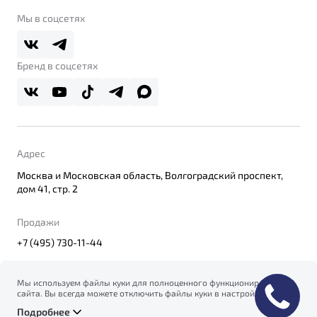
Belgee Клуб
О дилерском центре
Мы в соцсетях
Belgee Плюс
Правовая информация
Реферальная программа
Бренд в соцсетях
Адрес
Москва и Московская область, Волгоградский проспект,
дом 41, стр. 2
Продажи
+7 (495) 730-11-44
Мы используем файлы куки для полноценного функционирования
сайта. Вы всегда можете отключить файлы куки в настройках
© 2026
вашего браузера. Продолжая использовать сайт, вы соглашаетесь
Правовая информация
Подробнее
на сбор и использование файлов куки, и подтверждаете
Политика конфиденциальности персональных данных