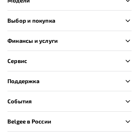
Модели
X50+
Выбор и покупка
S50
Автомобили в наличии
X70
Финансы и услуги
Спецпредложения и Акции
Автокредит
Записаться на тест-драйв
Сервис
Трейд-ин
Получить предложение
Записаться на сервис
Страхование
Поддержка
Руководство по эксплуатации
Расчет КАСКО
Гарантия Belgee
Техническое обслуживание
События
Клиентская поддержка
Калькулятор ТО
Новости
Помощь на дорогах
Belgee в России
Контакты
Belgee Линк
О бренде