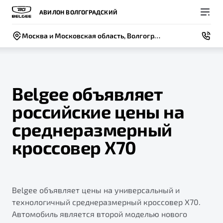
АВИЛОН ВОЛГОГРАДСКИЙ
Москва и Московская область, Волгоградский проспект, дом 41, стр. 2
Belgee объявляет
российские цены на
Покупателям
Владельцам
О компании
Модели
среднеразмерный
ВЫБОР И ПОКУПКА
СЕРВИС
СОБЫТИЯ
кроссовер X70
Новый
X50+
Автомобили в наличии
Записаться на сервис
Новости
Спецпредложения и Акции
Руководство по эксплуатации
Контакты
Belgee объявляет цены на универсальный и
Записаться на тест-драйв
Техническое обслуживание
BELGEE В РОССИИ
технологичный среднеразмерный кроссовер X70.
Калькулятор ТО
Автомобиль является второй моделью нового
ФИНАНСЫ И УСЛУГИ
О бренде