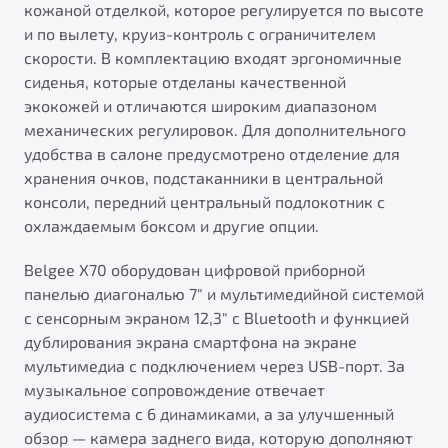
кожаной отделкой, которое регулируется по высоте
от 1 699 990 ₽*
и по вылету, круиз-контроль с ограничителем
Подробно
скорости. В комплектацию входят эргономичные
Обзор
В наличии
сиденья, которые отделаны качественной
экокожей и отличаются широким диапазоном
X70
Будьте еще более уверены на дорогах с программой
механических регулировок. Для дополнительного
"Помощь на дорогах"
Автомобили в наличии
удобства в салоне предусмотрено отделение для
Тест-драйв
хранения очков, подстаканники в центральной
Преимущества программы
Автокредит
консоли, передний центральный подлокотник с
Спецпредложения
охлаждаемым боксом и другие опции.
Belgee X70 оборудован цифровой приборной
Запись на сервис
панелью диагональю 7" и мультимедийной системой
Калькулятор ТО
с сенсорным экраном 12,3" с Bluetooth и функцией
Универсальный кроссовер
Клиентская поддержка
дублирования экрана смартфона на экране
от 2 499 990 ₽*
мультимедиa с подключением через USB-порт. За
музыкальное сопровождение отвечает
аудиосистема с 6 динамиками, а за улучшенный
Обзор
В наличии
обзор — камера заднего вида, которую дополняют