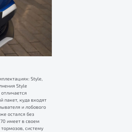
плектациях: Style,
лнения Style
 отличается
 пакет, куда входят
мывателя и лобового
кже остался без
70 имеет в своем
 тормозов, систему