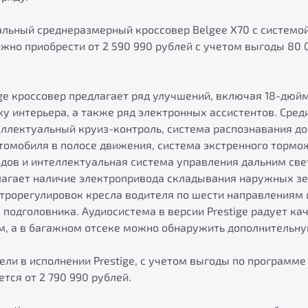
льный среднеразмерный кроссовер Belgee X70 с системой
жно приобрести от 2 590 990 рублей с учетом выгоды 80 
ge кроссовер предлагает ряд улучшений, включая 18-дюй
 интерьера, а также ряд электронных ассистентов. Сред
еллектуальный круиз-контроль, система распознавания д
томобиля в полосе движения, система экстренного торм
дов и интеллектуальная система управления дальним свет
агает наличие электропривода складывания наружных зе
трорегулировок кресла водителя по шести направлениям 
 подголовника. Аудиосистема в версии Prestige радует к
м, а в багажном отсеке можно обнаружить дополнительную
ли в исполнении Prestige, с учетом выгоды по программе
тся от 2 790 990 рублей.