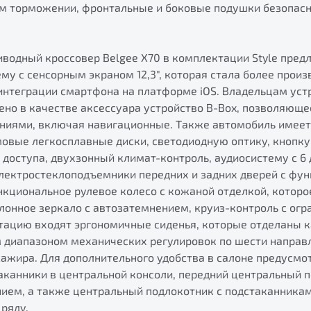
м торможении, фронтальные и боковые подушки безопасн
водный кроссовер Belgee X70 в комплектации Style пред
у с сенсорным экраном 12,3", которая стала более произ
интеграции смартфона на платформе iOS. Владельцам уст
ено в качестве аксессуара устройство B-Box, позволяюще
иями, включая навигационные. Также автомобиль имеет
овые легкосплавные диски, светодиодную оптику, кнопку 
доступа, двухзонный климат-контроль, аудиосистему с 6
электростеклоподъемники передних и задних дверей с фу
кциональное рулевое колесо с кожаной отделкой, которо
алонное зеркало с автозатемнением, круиз-контроль с огр
ктацию входят эргономичные сиденья, которые отделаны 
 диапазоном механических регулировок по шести направ
ажира. Для дополнительного удобства в салоне предусмо
аканники в центральной консоли, передний центральный 
ем, а также центральный подлокотник с подстаканникам
ряду.