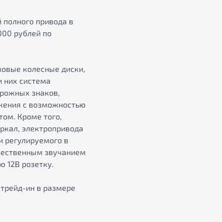
 полного привода в
000 рублей по
мовые колесные диски,
и них система
орожных знаков,
ожения с возможностью
ом. Кроме того,
ркал, электропривода
и регулируемого в
ачественным звучанием
 12В розетку.
 трейд-ин в размере