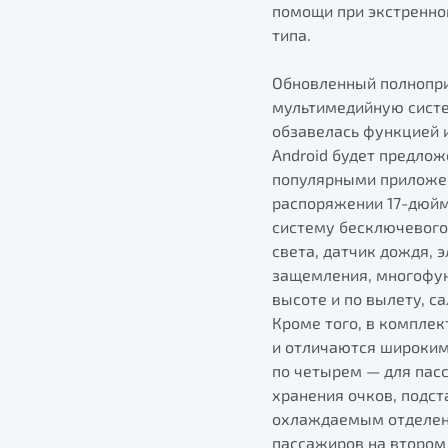
помощи при экстренно
типа.
Обновленный полнопри
мультимедийную систем
обзавелась функцией 
Android будет предлож
популярными приложен
распоряжении 17-дюйм
систему бесключевого 
света, датчик дождя, 
защемления, многофун
высоте и по вылету, с
Кроме того, в компле
и отличаются широким
по четырем — для пасс
хранения очков, подст
охлаждаемым отделени
пассажиров на втором 