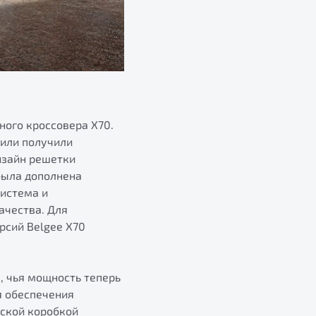
ного кроссовера X70.
били получили
изайн решетки
была дополнена
система и
ачества. Для
рсий Belgee X70
, чья мощность теперь
я обеспечения
еской коробкой