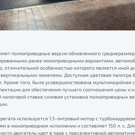
вляет полноприводные версии обновленного среднеразмер
нсированными ранее моноприводными вариантами, автомо
р, отличительной особенностью которого является иной д
 вертикальными ламелями. Доступная цветовая палитра 
ue. Кроме того, была усовершенствована мультимедийная 
ектации для обеспечения лучшего соотношения цены и к
 налоговой ставке силовая установка полноприводных ве
ции.
грегата используется 1,5-литровый мотор с турбонаддувом
м в моноприводном исполнении и составляет 150 л. с. Дл
ости двигатель идет в паре с преселективной автоматич