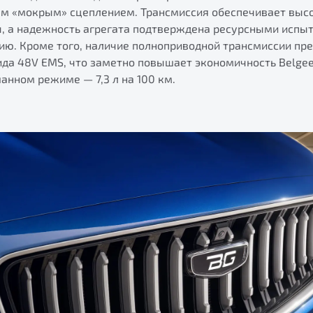
ым «мокрым» сцеплением. Трансмиссия обеспечивает выс
, а надежность агрегата подтверждена ресурсными испы
сию. Кроме того, наличие полноприводной трансмиссии пр
ида 48V EMS, что заметно повышает экономичность Belge
анном режиме — 7,3 л на 100 км.