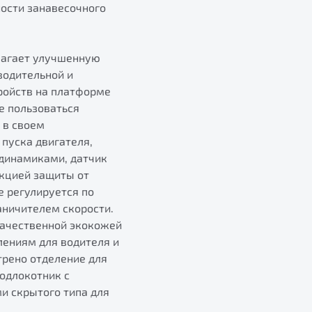
ости занавесочного
лагает улучшенную
водительной и
ройств на платформе
е пользоваться
 в своем
пуска двигателя,
 динамиками, датчик
нкцией защиты от
е регулируется по
аничителем скорости.
качественной экокожей
лениям для водителя и
трено отделение для
подлокотник с
и скрытого типа для