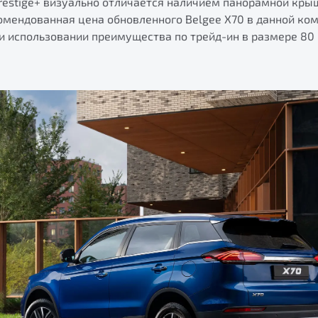
restige+ визуально отличается наличием панорамной крыш
омендованная цена обновленного Belgee X70 в данной ко
ри использовании преимущества по трейд-ин в размере 80