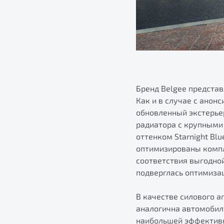
Бренд Belgee предста
Как и в случае с ано
обновленный экстерье
радиатора с крупными
оттенком Starnight Bl
оптимизированы компл
соответствия выгодной
подверглась оптимиза
В качестве силового а
аналогична автомобиля
наибольшей эффективн