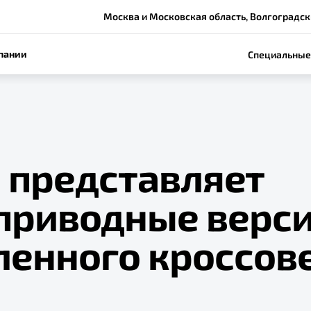
Москва и Московская область, Волгоградский
пании
Специальные
 представляет
приводные верс
ленного кроссов