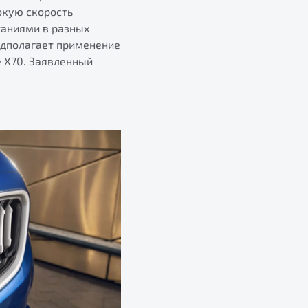
окую скорость
таниями в разных
едполагает применение
e X70. Заявленный