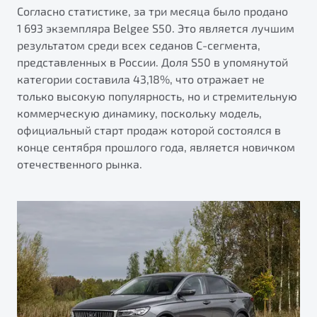
от 1 699 990 ₽*
Согласно статистике, за три месяца было продано
Подробно
1 693 экземпляра Belgee S50. Это является лучшим
результатом среди всех седанов С-сегмента,
Обзор
В наличии
представленных в России. Доля S50 в упомянутой
категории составила 43,18%, что отражает не
X70
Будьте еще более уверены на дорогах с программой
только высокую популярность, но и стремительную
"Помощь на дорогах"
Автомобили в наличии
коммерческую динамику, поскольку модель,
Тест-драйв
Преимущества программы
официальный старт продаж которой состоялся в
Автокредит
конце сентября прошлого года, является новичком
Спецпредложения
отечественного рынка.
Запись на сервис
Калькулятор ТО
Универсальный кроссовер
Клиентская поддержка
от 2 499 990 ₽*
Обзор
В наличии