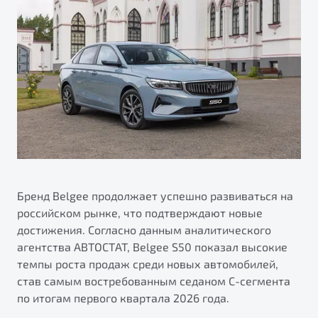
ПОДДЕРЖКА
Автокредит
О дилерском центре
Трейд-ин
Гарантия Belgee
Правовая информация
Яркий кроссовер
Страхование
Belgee Линк
от 2 219 990 ₽*
Расчет КАСКО
Belgee Клуб
Обзор
В наличии
Belgee Плюс
Реферальная программа
S50
Клиентская поддержка
Помощь на дорогах
Бренд Belgee продолжает успешно развиваться на
российском рынке, что подтверждают новые
достижения. Согласно данным аналитического
агентства АВТОСТАТ, Belgee S50 показал высокие
темпы роста продаж среди новых автомобилей,
став самым востребованным седаном С-сегмента
по итогам первого квартала 2026 года.
Узнайте о специальных выгодах при покупке
Элегантный и практичный седан
автомобиля Belgee