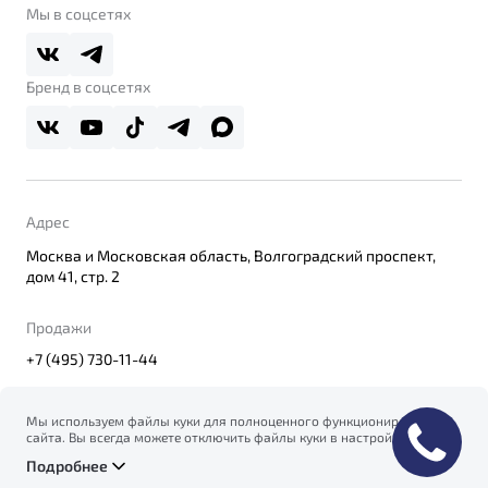
О дилерском центре
Мы в соцсетях
Belgee Плюс
Правовая информация
Реферальная программа
Бренд в соцсетях
Адрес
Москва и Московская область, Волгоградский проспект,
дом 41, стр. 2
Продажи
+7 (495) 730-11-44
Мы используем файлы куки для полноценного функционирования
сайта. Вы всегда можете отключить файлы куки в настройках
© 2026
вашего браузера. Продолжая использовать сайт, вы соглашаетесь
Правовая информация
Подробнее
на сбор и использование файлов куки, и подтверждаете
Политика конфиденциальности персональных данных
ознакомление с информацией по сбору, использованию и