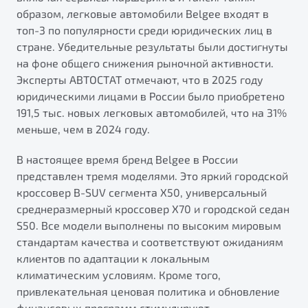
от 1 699 990 ₽*
образом, легковые автомобили Belgee входят в
Подробно
топ-3 по популярности среди юридических лиц в
Обзор
В наличии
стране. Убедительные результаты были достигнуты
на фоне общего снижения рыночной активности.
Эксперты АВТОСТАТ отмечают, что в 2025 году
X70
Будьте еще более уверены на дорогах с программой
"Помощь на дорогах"
юридическими лицами в России было приобретено
Автомобили в наличии
191,5 тыс. новых легковых автомобилей, что на 31%
Тест-драйв
Преимущества программы
меньше, чем в 2024 году.
Автокредит
Спецпредложения
В настоящее время бренд Belgee в России
представлен тремя моделями. Это яркий городской
кроссовер B-SUV сегмента X50, универсальный
Запись на сервис
среднеразмерный кроссовер X70 и городской седан
Калькулятор ТО
S50. Все модели выполнены по высоким мировым
Универсальный кроссовер
Клиентская поддержка
стандартам качества и соответствуют ожиданиям
от 2 499 990 ₽*
клиентов по адаптации к локальным
климатическим условиям. Кроме того,
Обзор
В наличии
привлекательная ценовая политика и обновление
финансовых программ стимулируют