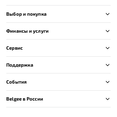
X50+
Выбор и покупка
S50
Автомобили в наличии
X70
Финансы и услуги
Спецпредложения и Акции
Автокредит
Записаться на тест-драйв
Сервис
Трейд-ин
Получить предложение
Записаться на сервис
Страхование
Поддержка
Руководство по эксплуатации
Расчет КАСКО
Гарантия Belgee
Техническое обслуживание
События
Клиентская поддержка
Калькулятор ТО
Новости
Помощь на дорогах
Belgee в России
Контакты
Belgee Линк
О бренде
Belgee Клуб