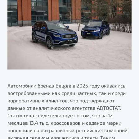
ПОДДЕРЖКА
Автокредит
О дилерском центре
Трейд-ин
Гарантия Belgee
Правовая информация
Яркий кроссовер
Страхование
Belgee Линк
от 2 219 990 ₽*
Расчет КАСКО
Belgee Клуб
Обзор
В наличии
Belgee Плюс
Реферальная программа
S50
Клиентская поддержка
Помощь на дорогах
Автомобили бренда Belgee в 2025 году оказались
востребованными как среди частных, так и среди
корпоративных клиентов, что подтверждают
данные от аналитического агентства АВТОСТАТ.
Статистика свидетельствует о том, что за 12
месяцев 13,4 тыс. кроссоверов и седанов марки
пополнили парки различных российских компаний,
Узнайте о специальных выгодах при покупке
Элегантный и практичный седан
включая сервисы каршеринга и такси. Таким
автомобиля Belgee