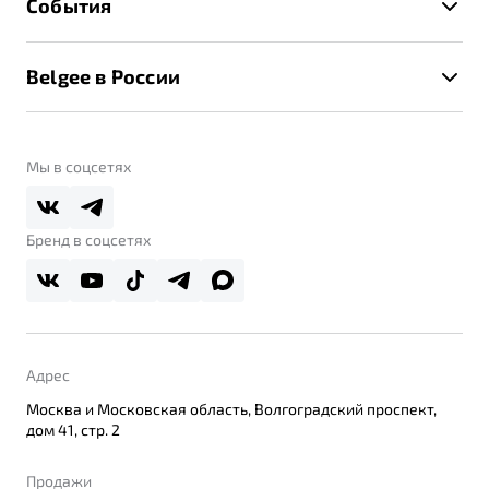
События
Клиентская поддержка
Калькулятор ТО
Новости
Помощь на дорогах
Belgee в России
Контакты
Belgee Линк
О бренде
Belgee Клуб
О дилерском центре
Мы в соцсетях
Belgee Плюс
Правовая информация
Реферальная программа
Бренд в соцсетях
Адрес
Москва и Московская область, Волгоградский проспект,
дом 41, стр. 2
Продажи