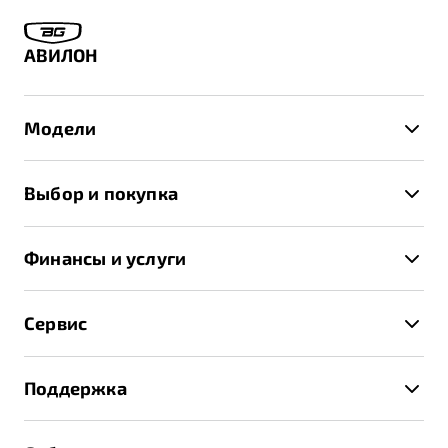
АВИЛОН
Модели
X50+
Выбор и покупка
S50
Автомобили в наличии
X70
Финансы и услуги
Спецпредложения и Акции
Автокредит
Записаться на тест-драйв
Сервис
Трейд-ин
Получить предложение
Записаться на сервис
Страхование
Поддержка
Руководство по эксплуатации
Расчет КАСКО
Гарантия Belgee
Техническое обслуживание