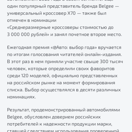
от 1 699 990 ₽*
один популярный представитель бренда Belgee —
Подробно
универсальный кроссовер X70 — также был
Обзор
В наличии
отмечен в номинации
«Среднеразмерные кроссоверы стоимостью до
3 000 000 рублей» и занял почетное второе место.
X70
Будьте еще более уверены на дорогах с программой
"Помощь на дорогах"
Автомобили в наличии
Ежегодная премия «@Авто: выбор года» вручается
Тест-драйв
Преимущества программы
по итогам голосования читателей онлайн-издания.
Автокредит
В этот раз в нем приняли участие свыше 300 тысяч
Спецпредложения
человек, которые определили своих фаворитов
среди 120 моделей, официально представленных
на российском рынке на момент формирования
Запись на сервис
списка. Выбор осуществлялся в десяти различных
Калькулятор ТО
номинациях.
Универсальный кроссовер
Клиентская поддержка
от 2 499 990 ₽*
Результат, продемонстрированный автомобилями
Belgee, обусловлен доверием российских
Обзор
В наличии
потребителей к надежности продукции марки,
ставшей следствием использования проверенной