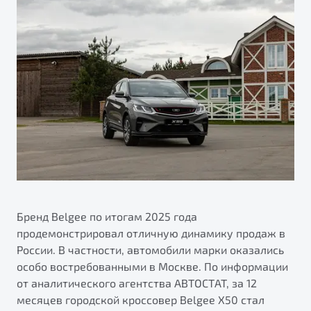
ПОДДЕРЖКА
Автокредит
О дилерском центре
Трейд-ин
Гарантия Belgee
Правовая информация
Яркий кроссовер
Страхование
Belgee Линк
от 2 219 990 ₽*
Расчет КАСКО
Belgee Клуб
Обзор
В наличии
Belgee Плюс
Реферальная программа
S50
Клиентская поддержка
Помощь на дорогах
Бренд Belgee по итогам 2025 года
продемонстрировал отличную динамику продаж в
России. В частности, автомобили марки оказались
особо востребованными в Москве. По информации
от аналитического агентства АВТОСТАТ, за 12
Узнайте о специальных выгодах при покупке
месяцев городской кроссовер Belgee X50 стал
Элегантный и практичный седан
автомобиля Belgee