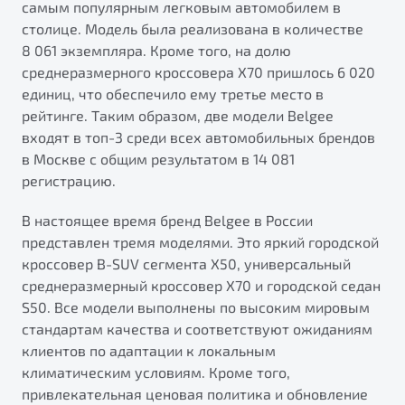
самым популярным легковым автомобилем в
от 1 699 990 ₽*
столице. Модель была реализована в количестве
Подробно
8 061 экземпляра. Кроме того, на долю
Обзор
В наличии
среднеразмерного кроссовера X70 пришлось 6 020
единиц, что обеспечило ему третье место в
X70
Будьте еще более уверены на дорогах с программой
рейтинге. Таким образом, две модели Belgee
"Помощь на дорогах"
Автомобили в наличии
входят в топ-3 среди всех автомобильных брендов
Тест-драйв
в Москве с общим результатом в 14 081
Преимущества программы
Автокредит
регистрацию.
Спецпредложения
В настоящее время бренд Belgee в России
представлен тремя моделями. Это яркий городской
Запись на сервис
кроссовер B-SUV сегмента X50, универсальный
Калькулятор ТО
среднеразмерный кроссовер X70 и городской седан
Универсальный кроссовер
Клиентская поддержка
S50. Все модели выполнены по высоким мировым
от 2 499 990 ₽*
стандартам качества и соответствуют ожиданиям
клиентов по адаптации к локальным
климатическим условиям. Кроме того,
Обзор
В наличии
привлекательная ценовая политика и обновление