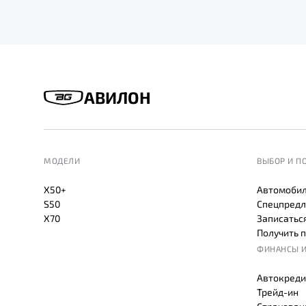
АВИЛОН
МОДЕЛИ
ВЫБОР И П
X50+
Автомобил
S50
Спецпредл
X70
Записаться
Получить 
ФИНАНСЫ И
Автокреди
Трейд-ин