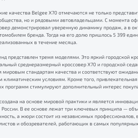
кие качества Belgee X70 отмечаются не только представ
общества, но и рядовыми автовладельцами. С момента оф
овер демонстрировал уверенную динамику продаж, а в ок
мобилем бренда. Тогда на его долю пришлось 5 399 едини
еализованных в течение месяца.
енд представлен тремя моделями. Это яркий городской кр
альный среднеразмерный кроссовер X70 и городской седа
 мировым стандартам качества и соответствуют ожидан
м климатическим условиям. Кроме того, привлекательная
х программ стимулируют дополнительный интерес покуп
создана на основе мировой практики и является инноваци
России. В ее основе лежат три ключевых принципа — объ
чность, а жюри состоит из независимых профессионалов,
истов и обозревателей, работающих в самых популярны