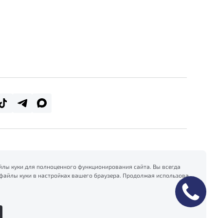
лы куки для полноценного функционирования сайта. Вы всегда
файлы куки в настройках вашего браузера. Продолжая использовать
есь на сбор и использование файлов куки, и подтверждаете
формацией по сбору, использованию и возможной блокировке
тике конфиденциальности
.
Сделано в ПЕРКС