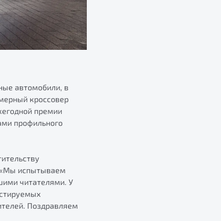
ные автомобили, в
змерный кроссовер
ежегодной премии
тами профильного
тительству
: «Мы испытываем
шими читателями. У
естируемых
ителей. Поздравляем