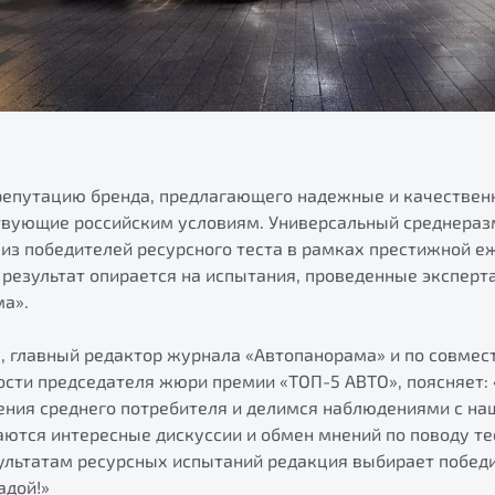
репутацию бренда, предлагающего надежные и качествен
твующие российским условиям. Универсальный среднера
 из победителей ресурсного теста в рамках престижной 
 результат опирается на испытания, проведенные экспер
а».
, главный редактор журнала «Автопанорама» и по совмес
сти председателя жюри премии «ТОП-5 АВТО», поясняет
рения среднего потребителя и делимся наблюдениями с на
раются интересные дискуссии и обмен мнений по поводу т
зультатам ресурсных испытаний редакция выбирает побед
адой!»