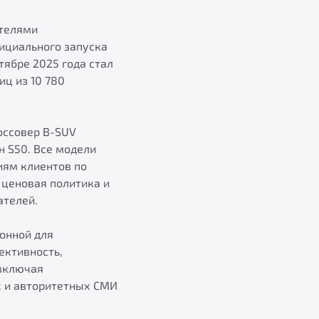
ителями
ициального запуска
тябре 2025 года стал
ц из 10 780
оссовер B-SUV
н S50. Все модели
иям клиентов по
 ценовая политика и
ателей.
онной для
ективность,
 включая
х и авторитетных СМИ