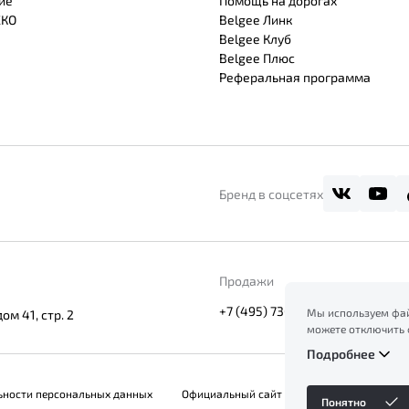
ие
Помощь на дорогах
СКО
Belgee Линк
Belgee Клуб
Belgee Плюс
Реферальная программа
Бренд в соцсетях
Продажи
+7 (495) 730-11-44
Мы используем фай
м 41, стр. 2
можете отключить 
сайт, вы соглашает
Подробнее
ознакомление с ин
файлов куки в
Поли
ьности персональных данных
Официальный сайт Belgee в России
Понятно