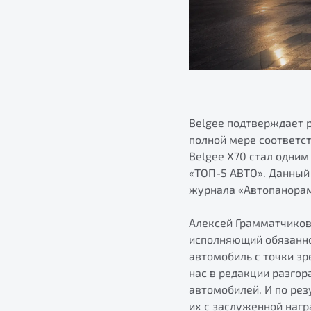
Belgee подтверждает 
полной мере соответс
Belgee X70 стал одним
«ТОП-5 АВТО». Данный
журнала «Автопанорам
Алексей Грамматчиков
исполняющий обязанно
автомобиль с точки з
нас в редакции разго
автомобилей. И по ре
их с заслуженной нагр