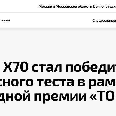
Москва и Московская область, Волгоградский
пании
Специальные
 Х70 стал побед
ного теста в ра
дной премии «ТО