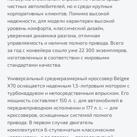
от 1 699 990 ₽*
частных автолюбителей, но и среди крупных
Подробно
корпоративных клиентов. Помимо высокой
Обзор
В наличии
надежности, для модели характерен высокий
уровень комфорта, классический дизайн,
уверенная динамика разгона, отличная
X70
Будьте еще более уверены на дорогах с программой
"Помощь на дорогах"
управляемость и наличие полного привода. Всего
Автомобили в наличии
за год с конвейера сошло уже 22 300 экземпляров,
Тест-драйв
Преимущества программы
изготовленных в соответствии с мировыми
Автокредит
стандартами качества.
Спецпредложения
Универсальный среднеразмерный кроссовер Belgee
X70 оснащается надежным 1,5-литровым мотором с
Запись на сервис
турбонаддувом и непосредственным впрыском. Его
Калькулятор ТО
мощность составляет 150 л. с. для автомобилей в
Универсальный кроссовер
Клиентская поддержка
переднеприводном исполнении и 177 л. с. — для
от 2 499 990 ₽*
кроссоверов, оснащенных системой полного
привода. В первом случае двигатель
Обзор
В наличии
комплектуется 6-ступенчатым классическим
«автоматом», а во втором — преселективной