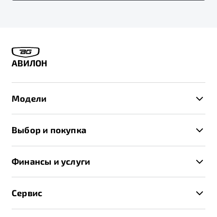
АВИЛОН
Модели
X50+
Выбор и покупка
S50
Автомобили в наличии
X70
Финансы и услуги
Спецпредложения и Акции
Автокредит
Записаться на тест-драйв
Сервис
Трейд-ин
Получить предложение
Записаться на сервис