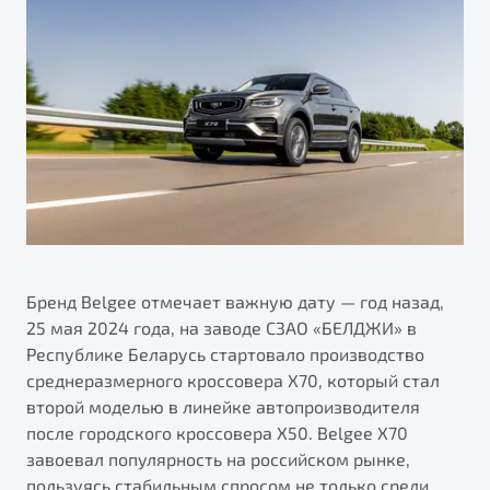
ПОДДЕРЖКА
Автокредит
О дилерском центре
Трейд-ин
Гарантия Belgee
Правовая информация
Яркий кроссовер
Страхование
Belgee Линк
от 2 219 990 ₽*
Расчет КАСКО
Belgee Клуб
Обзор
В наличии
Belgee Плюс
Реферальная программа
S50
Клиентская поддержка
Помощь на дорогах
Бренд Belgee отмечает важную дату — год назад,
25 мая 2024 года, на заводе СЗАО «БЕЛДЖИ» в
Республике Беларусь стартовало производство
среднеразмерного кроссовера Х70, который стал
второй моделью в линейке автопроизводителя
после городского кроссовера X50. Belgee X70
завоевал популярность на российском рынке,
Узнайте о специальных выгодах при покупке
Элегантный и практичный седан
пользуясь стабильным спросом не только среди
автомобиля Belgee