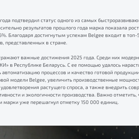
5 года подтвердил статус одного из самых быстроразвив
осительно результатов прошлого года марка показала рос
6%. Благодаря достигнутым успехам Belgee входит в топ-
в, представленных в стране.
тражают важные достижения 2025 года. Среди них модер
И» в Республике Беларусь. С ее помощью удалось нараст
 автоматизацию процессов и качество готовой продукции
овой модели Belgee, увеличить производственные мощност
 удовлетворения растущего спроса, а также внедрить со
ивности и экологичности производства. Важно отметить,
 марки уже перешагнул отметку 150 000 единиц.