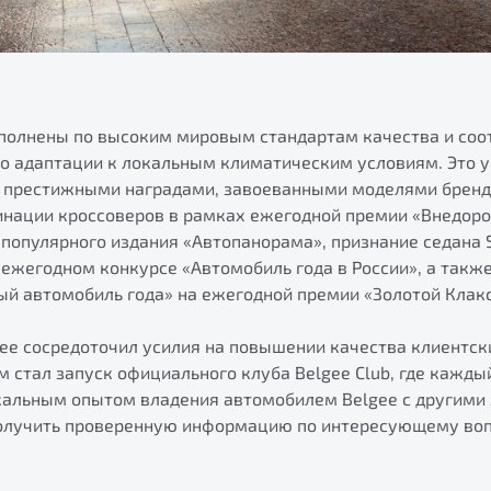
полнены по высоким мировым стандартам качества и соо
о адаптации к локальным климатическим условиям. Это 
 престижными наградами, завоеванными моделями бренда 
инации кроссоверов в рамках ежегодной премии «Внедоро
 популярного издания «Автопанорама», признание седана 
ежегодном конкурсе «Автомобиль года в России», а также
й автомобиль года» на ежегодной премии «Золотой Клакс
gee сосредоточил усилия на повышении качества клиентск
 стал запуск официального клуба Belgee Club, где кажды
кальным опытом владения автомобилем Belgee с другими
олучить проверенную информацию по интересующему воп