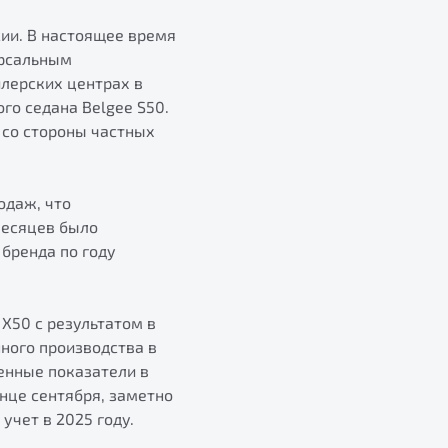
сии. В настоящее время
ерсальным
лерских центрах в
го седана Belgee S50.
 со стороны частных
одаж, что
месяцев было
бренда по году
X50 с результатом в
ного производства в
енные показатели в
онце сентября, заметно
учет в 2025 году.