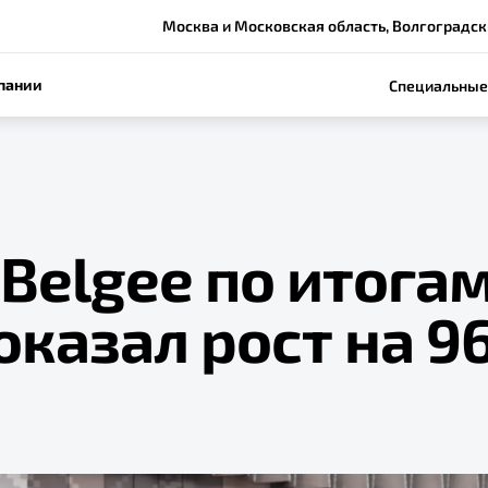
Москва и Московская область, Волгоградский
пании
Специальные
Belgee по итога
оказал рост на 9