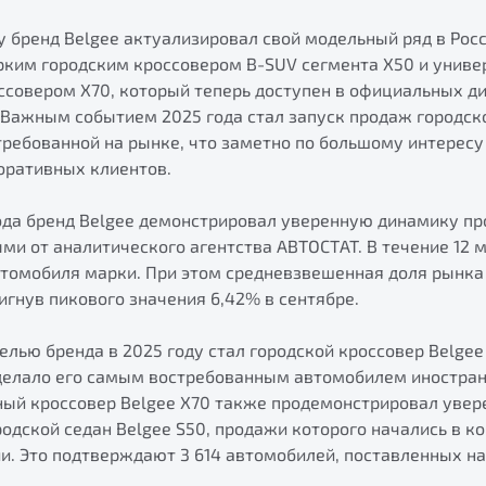
ду бренд Belgee актуализировал свой модельный ряд в Рос
рким городским кроссовером B-SUV сегмента X50 и унив
совером X70, который теперь доступен в официальных ди
Важным событием 2025 года стал запуск продаж городско
ребованной на рынке, что заметно по большому интересу
оративных клиентов.
ода бренд Belgee демонстрировал уверенную динамику пр
ми от аналитического агентства АВТОСТАТ. В течение 12 
втомобиля марки. При этом средневзвешенная доля рынка 
тигнув пикового значения 6,42% в сентябре.
лью бренда в 2025 году стал городской кроссовер Belgee 
сделало его самым востребованным автомобилем иностран
ный кроссовер Belgee Х70 также продемонстрировал увер
ородской седан Belgee S50, продажи которого начались в к
и. Это подтверждают 3 614 автомобилей, поставленных на 