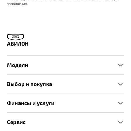
заполнения.
АВИЛОН
Модели
X50+
Выбор и покупка
S50
Автомобили в наличии
X70
Финансы и услуги
Спецпредложения и Акции
Автокредит
Записаться на тест-драйв
Сервис
Трейд-ин
Получить предложение