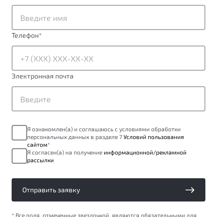
от 1 699 990 ₽*
Подробно
Обзор
В наличии
Телефон
*
X70
Будьте еще более уверены на дорогах с программой
"Помощь на дорогах"
Автомобили в наличии
Электронная почта
Тест-драйв
Преимущества программы
Автокредит
Спецпредложения
Я ознакомлен(а) и соглашаюсь с условиями обработки
персональных данных в разделе 7
Условий пользования
Запись на сервис
сайтом
*
Калькулятор ТО
Я согласен(а) на получение
информационной/рекламной
рассылки
Универсальный кроссовер
Клиентская поддержка
от 2 499 990 ₽*
Отправить заявку
Обзор
В наличии
* Все поля, отмеченные звездочкой, являются обязательными для